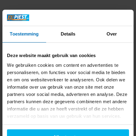
Productomschrijving
Specificaties
Toestemming
Details
Over
Delen
Deze website maakt gebruik van cookies
We gebruiken cookies om content en advertenties te
personaliseren, om functies voor social media te bieden
Laatst bekeken
en om ons websiteverkeer te analyseren. Ook delen we
informatie over uw gebruik van onze site met onze
partners voor social media, adverteren en analyse. Deze
partners kunnen deze gegevens combineren met andere
informatie die u aan ze heeft verstrekt of die ze hebben
Just in Case
verzameld op basis van uw gebruik van hun services.
PrimeWallet Case
Samsung Galaxy S25+
PU leather Wallet Case
Black - Telefoonhoesje