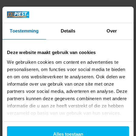
Productomschrijving
Specificaties
Toestemming
Details
Over
Delen
Deze website maakt gebruik van cookies
We gebruiken cookies om content en advertenties te
Laatst bekeken
personaliseren, om functies voor social media te bieden
en om ons websiteverkeer te analyseren. Ook delen we
informatie over uw gebruik van onze site met onze
partners voor social media, adverteren en analyse. Deze
partners kunnen deze gegevens combineren met andere
informatie die u aan ze heeft verstrekt of die ze hebben
Just in Case Samsung
verzameld op basis van uw gebruik van hun services.
Galaxy A16 / A17
Tempered Glass -
Screenprotector
9,99
Alles toestaan