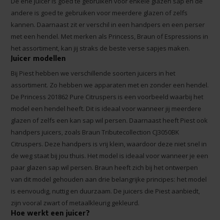
De ene juicer is goed te gebruiken voor enkele glazen sap en de
andere is goed te gebruiken voor meerdere glazen of zelfs
kannen. Daarnaast zit er verschil in een handpers en een perser
met een hendel. Met merken als Princess, Braun of Espressions in
het assortiment, kan jij straks de beste verse sapjes maken.
Juicer modellen
Bij Piest hebben we verschillende soorten juicers in het
assortiment. Zo hebben we apparaten met en zonder een hendel.
De Princess 201862 Pure Citruspers is een voorbeeld waarbij het
model een hendel heeft. Dit is ideaal voor wanneer jij meerdere
glazen of zelfs een kan sap wil persen. Daarnaast heeft Piest ook
handpers juicers, zoals Braun Tributecollection CJ3050BK
Citruspers. Deze handpers is vrij klein, waardoor deze niet snel in
de weg staat bij jou thuis. Het model is ideaal voor wanneer je een
paar glazen sap wil persen. Braun heeft zich bij het ontwerpen
van dit model gehouden aan drie belangrijke principes: het model
is eenvoudig, nuttig en duurzaam. De juicers die Piest aanbiedt,
zijn vooral zwart of metaalkleurig gekleurd.
Hoe werkt een juicer?