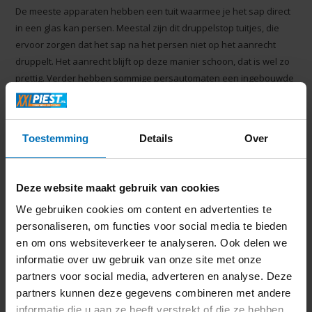
De meeste apparaten hebben een tuit waarmee je het sap direct
in een glas kan persen. Meestal zijn dit druppelstop tuitjes, die
ervoor zorgen dat het sap na het persen niet op het aanrecht
druppelt. Het aanrecht blijft op deze manier schoon, dat is wel zo
prettig. Verder hebben sommige persautomaten een ingebouwde
kan waardoor je direct een hele kan sap kan persen, dit is erg
handig als je voor meerdere personen sap wil persen. Het
reinigen van een juicer moet vaak snel gebeuren, maar dat gaat
Toestemming
Details
Over
vrij simpel. De meeste persers moeten met de hand afgewassen
worden. Met wat warm water op een doekje kan je de resten van
het apparaat afhalen. Onze medewerkers in de winkel leggen je
Deze website maakt gebruik van cookies
graag uit hoe je ervoor zorgt dat jouw juicer schoon blijft.
We gebruiken cookies om content en advertenties te
personaliseren, om functies voor social media te bieden
Een juicer kopen bij Piest
en om ons websiteverkeer te analyseren. Ook delen we
Wil jij graag verse sapjes maken en een eigen juicer hebben? Dan
informatie over uw gebruik van onze site met onze
kan je bij
Piest
de beste voor jou vinden. Je kan in onze winkel
partners voor social media, adverteren en analyse. Deze
langskomen of een online bestelling plaatsen in onze webshop.
partners kunnen deze gegevens combineren met andere
Bestellingen vanaf €50 hebben gratis verzenden. In onze winkel
informatie die u aan ze heeft verstrekt of die ze hebben