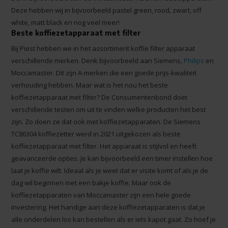
Deze hebben wij in bijvoorbeeld pastel green, rood, zwart, off
white, matt black en nog veel meer!
Beste koffiezetapparaat met filter
Bij Piest hebben we in het assortiment koffie filter apparaat
verschillende merken. Denk bijvoorbeeld aan Siemens,
Philips
en
Moccamaster. Dit zijn A-merken die een goede prijs-kwaliteit
verhouding hebben. Maar wat is het nou het beste
koffiezetapparaat met filter? De Consumentenbond doet
verschillende testen om uit te vinden welke producten het best
zijn. Zo doen ze dat ook met koffiezetapparaten. De Siemens
TC86304 koffiezetter werd in 2021 uitgekozen als beste
koffiezetapparaat met filter. Het apparaat is stijlvol en heeft
geavanceerde opties. Je kan bijvoorbeeld een timer instellen hoe
laat je koffie wilt. Ideaal als je weet dat er visite komt of als je de
dag wil beginnen met een bakje koffie. Maar ook de
koffiezetapparaten van Moccamaster zijn een hele goede
investering. Het handige aan deze koffiezetapparaten is dat je
alle onderdelen los kan bestellen als er iets kapot gaat. Zo hoef je