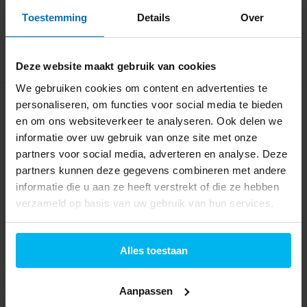
43,49
31,99
Toestemming
Details
Over
Deze website maakt gebruik van cookies
We gebruiken cookies om content en advertenties te
personaliseren, om functies voor social media te bieden
en om ons websiteverkeer te analyseren. Ook delen we
informatie over uw gebruik van onze site met onze
partners voor social media, adverteren en analyse. Deze
partners kunnen deze gegevens combineren met andere
informatie die u aan ze heeft verstrekt of die ze hebben
Ufesa CG7114 Capriccio
Tefal Smart'N Light
verzameld op basis van uw gebruik van hun services.
- Koffiezetappara...
CM6008 -
Koffiezetap...
1,25 L
10-15 koppen
Alles toestaan
automatische uitschakeling
Aanpassen
Informeer naar de