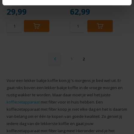
beschikbaarheid
Direct beschikbaar
29,99
62,99
1
2
Voor een lekker bakje koffie kom jij ’s morgens je bed wel uit. Er
gaat niks boven een lekker bakje koffie in de vroege morgen en
rustig wakker te worden. Maar daar moet je wel het juiste
koffiezetapparaat
met filter voor in huis hebben. Een
koffiezetapparaat met filter koop je niet elke dag en het is daarom
van belang om er één te kopen van goede kwaliteit. Zo geniet jij
iedere dag van de lekkerste koffie en gaat jouw
koffiezetapparaat met filter lang mee! Hieronder vind je het