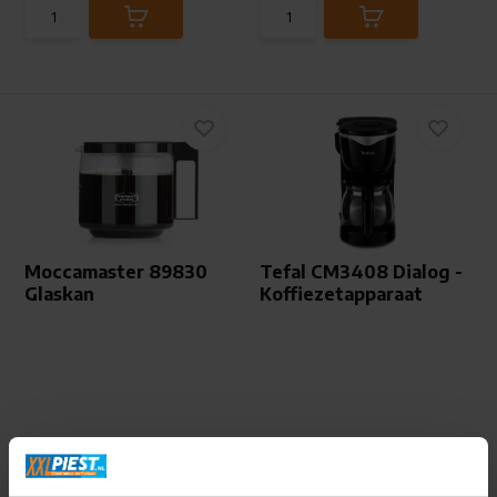
Moccamaster 89830
Tefal CM3408 Dialog -
Glaskan
Koffiezetapparaat
Informeer naar de
Direct beschikbaar
beschikbaarheid