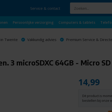
Service & contact
onen
Persoonlijke verzorging
Computers & tablets
Telefo
 in Twente
Vakkundig advies
Premium Service & Directe
en. 3 microSDXC 64GB - Micro SD
14,99
Dit product is mome
bestellen bij onze 