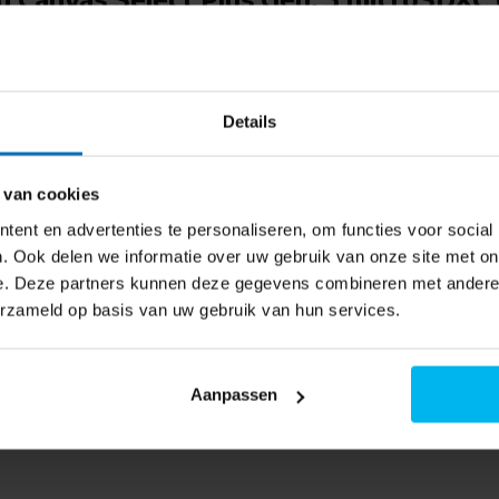
 SD kaart
foto’s, video’s en
 naar de beschikbaarheid
xtra geheugen in je smartphone.
Details
overzichtelijk bij elkaar. Dat
 van cookies
ent en advertenties te personaliseren, om functies voor social
terug in deze microSD-kaart. De
. Ook delen we informatie over uw gebruik van onze site met on
ommelingen. Hierdoor gebruik je
e. Deze partners kunnen deze gegevens combineren met andere i
erzameld op basis van uw gebruik van hun services.
passingen. Je gegevens blijven
Aanpassen
 combinatie met een SD-adapter
oudig en de kaart wordt direct
of gedoe.