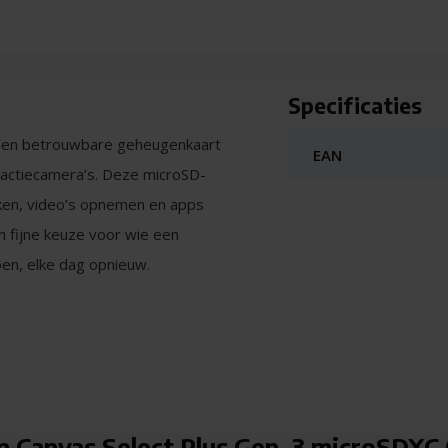
Specificaties
 een betrouwbare geheugenkaart
EAN
n actiecamera’s. Deze microSD-
ken, video’s opnemen en apps
en fijne keuze voor wie een
en, elke dag opnieuw.
s, foto’s en mobiele apps.
erk je direct bij het bekijken
eoptimaliseerd voor dagelijks
 wist en opnieuw opslaat.
n Canvas Select Plus Gen. 3 microSDX