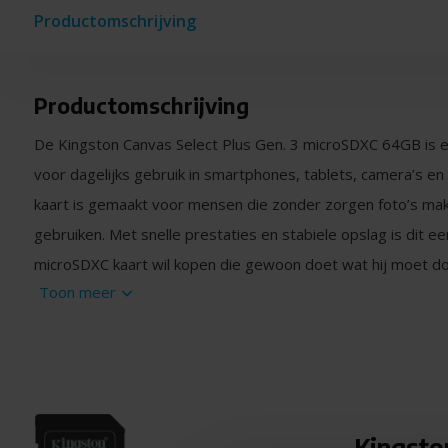
Productomschrijving
Productomschrijving
De Kingston Canvas Select Plus Gen. 3 microSDXC 64GB is
voor dagelijks gebruik in smartphones, tablets, camera’s e
kaart is gemaakt voor mensen die zonder zorgen foto’s ma
gebruiken. Met snelle prestaties en stabiele opslag is dit e
microSDXC kaart wil kopen die gewoon doet wat hij moet do
Toon meer
Soepel werken met apps en media
De Canvas Select Plus Gen. 3 is geschikt voor Full HD video’
Bestanden openen snel en video’s lopen vloeiend door. Dat m
van beelden of het opnemen van langere clips. De kaart is g
gebruik en voelt stabiel aan, ook wanneer je vaak bestanden
Kingsto