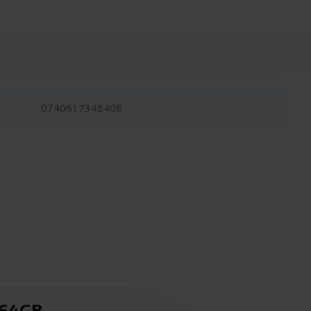
0740617348408
C 64GB