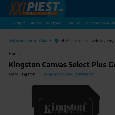
TV kopen
Audio
Witgoed
Inbouw
Huishouden & W
Wij staan voor u klaar!
Al 95 jaar vertrouwde levering
Home
Kingston Canvas Select Plus G
Merk:
Kingston
Bekijk alles Geheugenkaarten