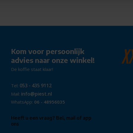
 en apps
dracht
n weergave
Kom voor persoonlijk
n en temperatuur
advies naar onze winkel!
era’s en tablets
De koffie staat klaar!
jks gebruik
053 - 435 9112
Tel:
een slimme keuze voor wie
info@piest.nl
Mail:
jd klaarstaat, waar je hem ook
WhatsApp:
06 - 48956035
Heeft u een vraag? Bel, mail of app
ons