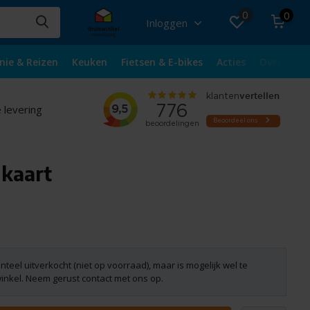
0
0
Inloggen
nie & Reizen
Keuken
Fietsen & E-bikes
Acties
Over ons
 levering
 kaart
nteel uitverkocht (niet op voorraad), maar is mogelijk wel te
winkel. Neem gerust contact met ons op.