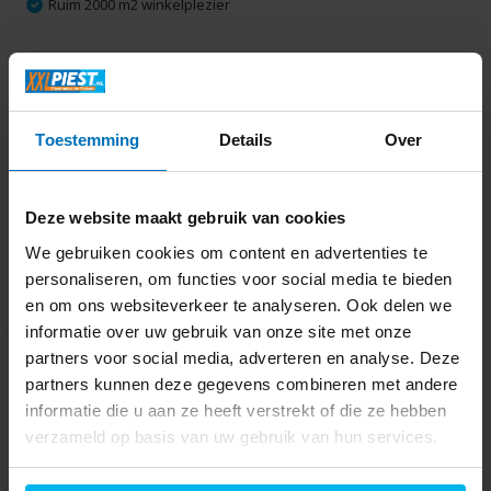
Ruim 2000 m2 winkelplezier
Productomschrijving
Toestemming
Details
Over
Specificaties
Delen
Deze website maakt gebruik van cookies
We gebruiken cookies om content en advertenties te
personaliseren, om functies voor social media te bieden
Laatst bekeken
en om ons websiteverkeer te analyseren. Ook delen we
informatie over uw gebruik van onze site met onze
partners voor social media, adverteren en analyse. Deze
partners kunnen deze gegevens combineren met andere
informatie die u aan ze heeft verstrekt of die ze hebben
verzameld op basis van uw gebruik van hun services.
Logitech MK270 (BM)
- Toetsenbord + muis
set