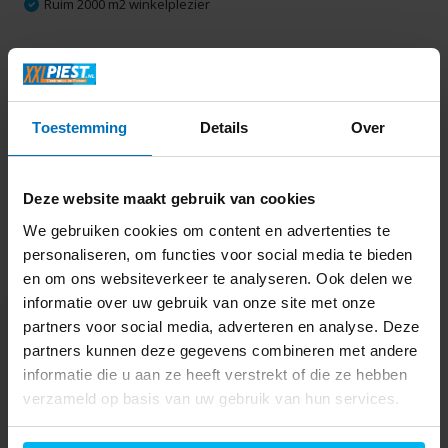
Ruim 2000 m2 winkelplezier
Productomschrijving
Toestemming
Details
Over
Specificaties
Delen
Deze website maakt gebruik van cookies
We gebruiken cookies om content en advertenties te
personaliseren, om functies voor social media te bieden
Laatst bekeken
en om ons websiteverkeer te analyseren. Ook delen we
informatie over uw gebruik van onze site met onze
partners voor social media, adverteren en analyse. Deze
partners kunnen deze gegevens combineren met andere
informatie die u aan ze heeft verstrekt of die ze hebben
verzameld op basis van uw gebruik van hun services.
Marmitek Connect 620
UHD 2.0
79,99