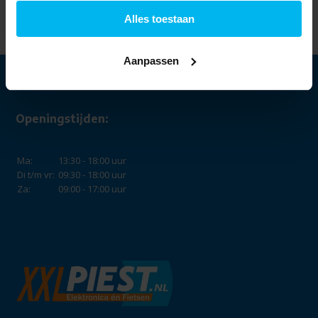
navulflesje.
25,99
Alles toestaan
Aanpassen
Openingstijden:
Ma:
13:30 - 18:00 uur
Di t/m vr:
09:30 - 18:00 uur
Za:
09:00 - 17:00 uur