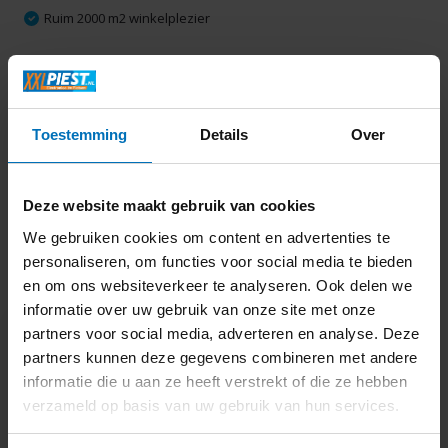
Ruim 2000 m2 winkelplezier
Productomschrijving
Toestemming
Details
Over
Specificaties
Deze website maakt gebruik van cookies
Delen
We gebruiken cookies om content en advertenties te
personaliseren, om functies voor social media te bieden
en om ons websiteverkeer te analyseren. Ook delen we
Laatst bekeken
informatie over uw gebruik van onze site met onze
partners voor social media, adverteren en analyse. Deze
partners kunnen deze gegevens combineren met andere
informatie die u aan ze heeft verstrekt of die ze hebben
verzameld op basis van uw gebruik van hun services.
Melksysteemreiniger
(minitabletten) 180 g