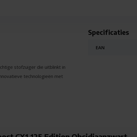
Specificaties
EAN
tige stofzuiger die uitblinkt in
innovatieve technologieën met
maakt, maar ook een aanvulling is
itzonderlijke zuigkracht, wat
e nu harde vloeren of tapijten
ost CX1 125 Edition Obsidiaanzwart -
Het onderhoudsvrije HEPA