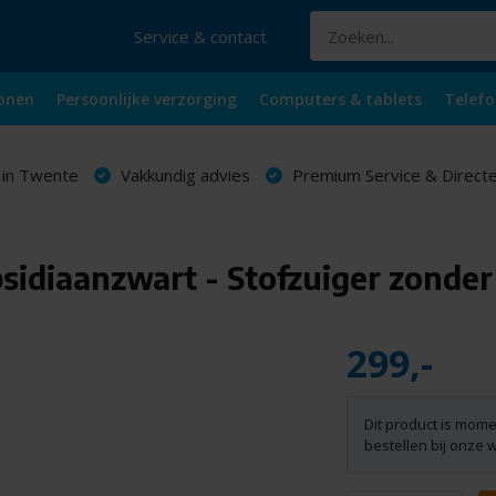
Service & contact
onen
Persoonlijke verzorging
Computers & tablets
Telefo
 in Twente
Vakkundig advies
Premium Service & Directe
bsidiaanzwart - Stofzuiger zonder
299,-
Dit product is mome
bestellen bij onze 