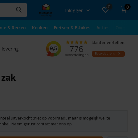
0
0
Inloggen
nie & Reizen
Keuken
Fietsen & E-bikes
Acties
Over ons
 levering
 zak
nteel uitverkocht (niet op voorraad), maar is mogelijk wel te
winkel. Neem gerust contact met ons op.