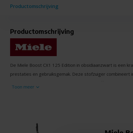
Productomschrijving
Productomschrijving
De Miele Boost CX1 125 Edition in obsidiaanzwart is een krach
prestaties en gebruiksgemak. Deze stofzuiger combineert 
een stijlvol design, waardoor hij niet alleen efficiënt schoon
Toon meer
op je interieur.
Krachtige zuigkracht voor alle vloertypen
Dankzij de Vortex-technologie levert de Boost CX1 125 een u
resulteert in een grondige reiniging van alle vloertypen. Of j
Miele Bo
hebt, deze stofzuiger verwijdert moeiteloos stof en vuil. 