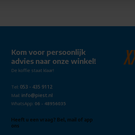
waliteit.
 manoeuvreerbaarheid.
Kom voor persoonlijk
ebruik.
advies naar onze winkel!
tofcontainer.
De koffie staat klaar!
053 - 435 9112
Tel:
info@piest.nl
Mail:
WhatsApp:
06 - 48956035
 alleen uitstekende
ern design. Het is de perfecte
Heeft u een vraag? Bel, mail of app
ons
 efficiënte stofzuiger die aan