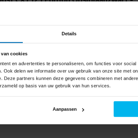
ger zonder zak
 stofdeeltjes worden opgevangen,
 naar de beschikbaarheid
Details
r hij gemakkelijk te
amicDrive-zwenkwielensysteem kun
 van cookies
e obstakels. De stofzuiger is
ent en advertenties te personaliseren, om functies voor social
nvoudig kunt aanpassen aan je
. Ook delen we informatie over uw gebruik van onze site met on
e. Deze partners kunnen deze gegevens combineren met andere i
erzameld op basis van uw gebruik van hun services.
stofcontainer een fluitje van
Aanpassen
 openen en hygiënisch legen
oost CX1 125 niet alleen