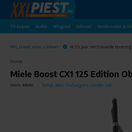
TV kopen
Audio
Witgoed
Inbouw
Huishouden & W
Wij staan voor u klaar!
Al 95 jaar vertrouwde levering
Home
Miele Boost CX1 125 Edition O
Merk:
Miele
Bekijk alles Stofzuigers zonder zak