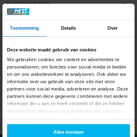
Productomschrijving
Specificaties
Toestemming
Details
Over
Delen
Deze website maakt gebruik van cookies
We gebruiken cookies om content en advertenties te
Laatst bekeken
personaliseren, om functies voor social media te bieden
en om ons websiteverkeer te analyseren. Ook delen we
informatie over uw gebruik van onze site met onze
partners voor social media, adverteren en analyse. Deze
partners kunnen deze gegevens combineren met andere
Philips Series 3000
informatie die u aan ze heeft verstrekt of die ze hebben
BT3234/15 -
verzameld op basis van uw gebruik van hun services.
Baardtrimmer
37,99
Alles toestaan