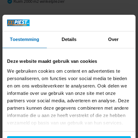
Ruim 2000 m2 winkelplezier
Productomschrijving
Toestemming
Details
Over
Specificaties
Delen
Deze website maakt gebruik van cookies
We gebruiken cookies om content en advertenties te
personaliseren, om functies voor social media te bieden
Laatst bekeken
en om ons websiteverkeer te analyseren. Ook delen we
informatie over uw gebruik van onze site met onze
partners voor social media, adverteren en analyse. Deze
partners kunnen deze gegevens combineren met andere
informatie die u aan ze heeft verstrekt of die ze hebben
verzameld op basis van uw gebruik van hun services.
Philips 271V8LA -
Monitor
139,-