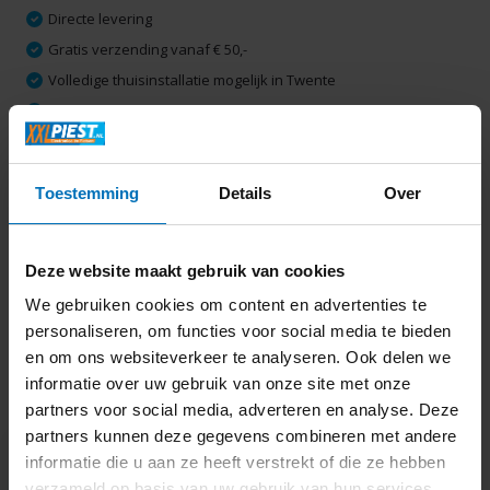
Directe levering
Gratis verzending vanaf € 50,-
Volledige thuisinstallatie mogelijk in Twente
Ruim 2000 m2 winkelplezier
Toestemming
Details
Over
Productomschrijving
Specificaties
Deze website maakt gebruik van cookies
We gebruiken cookies om content en advertenties te
Delen
personaliseren, om functies voor social media te bieden
en om ons websiteverkeer te analyseren. Ook delen we
informatie over uw gebruik van onze site met onze
Laatst bekeken
partners voor social media, adverteren en analyse. Deze
partners kunnen deze gegevens combineren met andere
informatie die u aan ze heeft verstrekt of die ze hebben
verzameld op basis van uw gebruik van hun services.