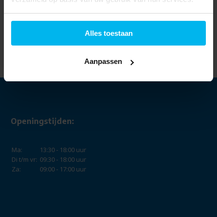
Pro-User
Alles toestaan
fietsendrager Diamant
FG2
579,-
549,-
Aanpassen
Openingstijden:
Ma:
13:30 - 18:00 uur
Di t/m vr:
09:30 - 18:00 uur
Za:
09:00 - 17:00 uur