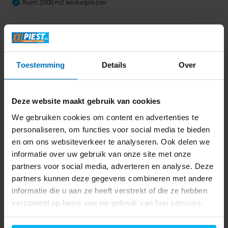
Ruim 2000 m2 winkelplezier
Productomschrijving
Toestemming
Details
Over
Specificaties
Delen
Deze website maakt gebruik van cookies
We gebruiken cookies om content en advertenties te
personaliseren, om functies voor social media te bieden
Laatst bekeken
en om ons websiteverkeer te analyseren. Ook delen we
informatie over uw gebruik van onze site met onze
partners voor social media, adverteren en analyse. Deze
partners kunnen deze gegevens combineren met andere
informatie die u aan ze heeft verstrekt of die ze hebben
verzameld op basis van uw gebruik van hun services.
Samsung Odyssey
G30A LS27AG300NR -
Monitor