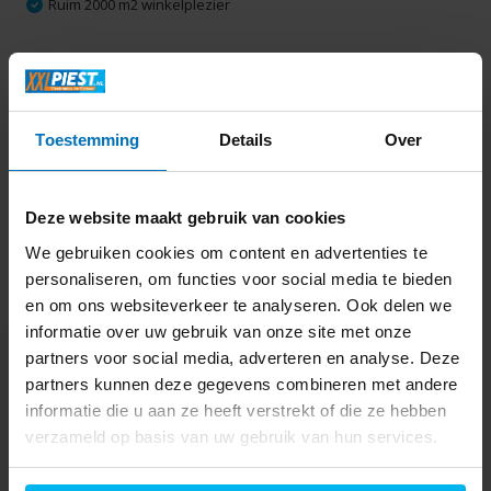
Ruim 2000 m2 winkelplezier
Productomschrijving
Toestemming
Details
Over
Specificaties
Delen
Deze website maakt gebruik van cookies
We gebruiken cookies om content en advertenties te
personaliseren, om functies voor social media te bieden
Laatst bekeken
en om ons websiteverkeer te analyseren. Ook delen we
informatie over uw gebruik van onze site met onze
partners voor social media, adverteren en analyse. Deze
partners kunnen deze gegevens combineren met andere
informatie die u aan ze heeft verstrekt of die ze hebben
verzameld op basis van uw gebruik van hun services.
Severin EK 3166 -
Eierkoker
34,99