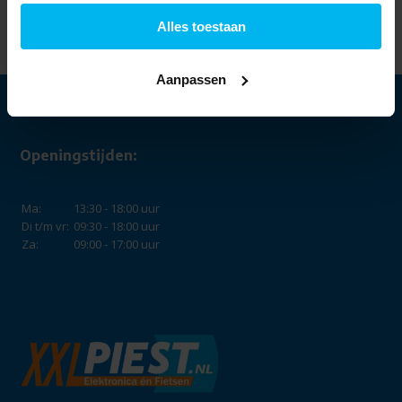
Waterfilter -
Koffiezetapparaat
Alles toestaan
18,99
Aanpassen
Openingstijden:
Ma:
13:30 - 18:00 uur
Di t/m vr:
09:30 - 18:00 uur
Za:
09:00 - 17:00 uur