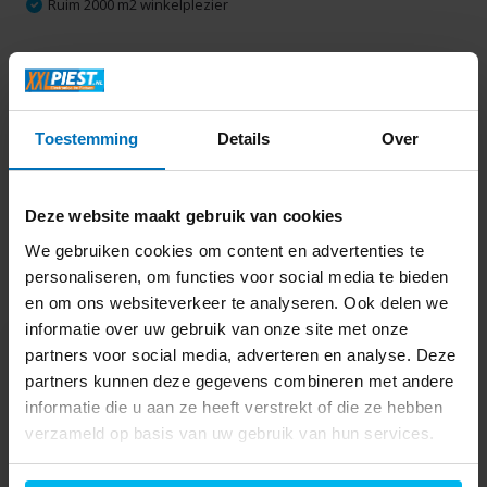
Ruim 2000 m2 winkelplezier
Productomschrijving
Toestemming
Details
Over
Specificaties
Delen
Deze website maakt gebruik van cookies
We gebruiken cookies om content en advertenties te
personaliseren, om functies voor social media te bieden
Laatst bekeken
en om ons websiteverkeer te analyseren. Ook delen we
informatie over uw gebruik van onze site met onze
partners voor social media, adverteren en analyse. Deze
partners kunnen deze gegevens combineren met andere
informatie die u aan ze heeft verstrekt of die ze hebben
verzameld op basis van uw gebruik van hun services.
Tefal Snow KO3308 -
Waterkoker
36,99