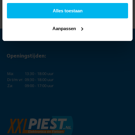
fietsen - 13 pin
639,95
599,-
Alles toestaan
Aanpassen
Openingstijden:
Ma:
13:30 - 18:00 uur
Di t/m vr:
09:30 - 18:00 uur
Za:
09:00 - 17:00 uur