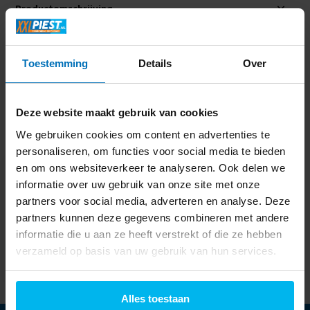
Productomschrijving
Specificaties
Toestemming
Details
Over
Delen
Deze website maakt gebruik van cookies
We gebruiken cookies om content en advertenties te
Laatst bekeken
personaliseren, om functies voor social media te bieden
en om ons websiteverkeer te analyseren. Ook delen we
informatie over uw gebruik van onze site met onze
partners voor social media, adverteren en analyse. Deze
partners kunnen deze gegevens combineren met andere
Ufesa Rock Crystal -
informatie die u aan ze heeft verstrekt of die ze hebben
Blender
verzameld op basis van uw gebruik van hun services.
89,99
Alles toestaan