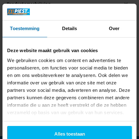
Productomschrijving
Specificaties
Toestemming
Details
Over
Delen
Deze website maakt gebruik van cookies
We gebruiken cookies om content en advertenties te
Laatst bekeken
personaliseren, om functies voor social media te bieden
en om ons websiteverkeer te analyseren. Ook delen we
informatie over uw gebruik van onze site met onze
partners voor social media, adverteren en analyse. Deze
partners kunnen deze gegevens combineren met andere
WiiM Ultra Audio
informatie die u aan ze heeft verstrekt of die ze hebben
Streamer Zilver -
verzameld op basis van uw gebruik van hun services.
Mediaspeler
399,99
Alles toestaan