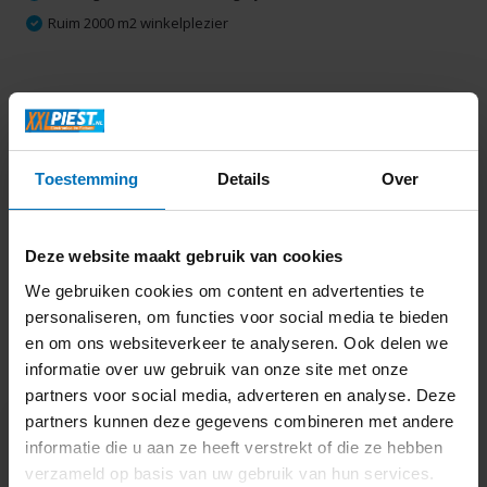
Ruim 2000 m2 winkelplezier
Productomschrijving
Specificaties
Toestemming
Details
Over
Media
Deze website maakt gebruik van cookies
We gebruiken cookies om content en advertenties te
Delen
personaliseren, om functies voor social media te bieden
en om ons websiteverkeer te analyseren. Ook delen we
informatie over uw gebruik van onze site met onze
Laatst bekeken
partners voor social media, adverteren en analyse. Deze
partners kunnen deze gegevens combineren met andere
informatie die u aan ze heeft verstrekt of die ze hebben
verzameld op basis van uw gebruik van hun services.