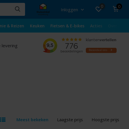
0
0
Inloggen
nie & Reizen
Keuken
Fietsen & E-bikes
Acties
Over ons
 levering
Meest bekeken
Laagste prijs
Hoogste prijs