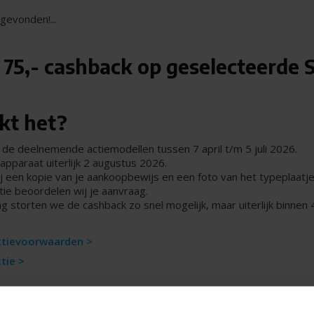
gevonden!...
 75,- cashback op geselecteerde
kt het?
de deelnemende actiemodellen tussen 7 april t/m 5 juli 2026.
apparaat uiterlijk 2 augustus 2026.
j een kopie van je aankoopbewijs en een foto van het typeplaatje
tie beoordelen wij je aanvraag.
ng storten we de cashback zo snel mogelijk, maar uiterlijk binnen
actievoorwaarden >
ctie >