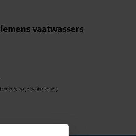
 Siemens vaatwassers
.
 4 weken, op je bankrekening