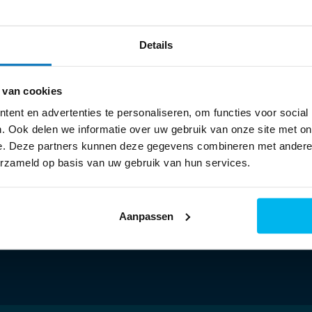
Details
Kom voor persoonlijk
advies naar onze winkel!
 van cookies
De koffie staat klaar!
ent en advertenties te personaliseren, om functies voor social
. Ook delen we informatie over uw gebruik van onze site met on
053 - 435 9112
Tel:
e. Deze partners kunnen deze gegevens combineren met andere i
info@piest.nl
Mail:
erzameld op basis van uw gebruik van hun services.
WhatsApp:
06 - 48956035
Heeft u een vraag? Bel, mail of app
Aanpassen
ons