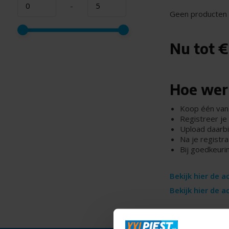
-
Geen producten 
Nu tot €
Hoe wer
Koop één van 
Registreer je 
Upload daarbi
Na je registra
Bij goedkeuri
Bekijk hier de 
Bekijk hier de a