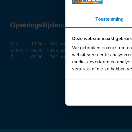
Toestemming
Openingstijden:
Deze website maakt gebruik
Ma:
13:30 - 18:00 uur
We gebruiken cookies om cont
Di t/m vr:
09:30 - 18:00 uur
websiteverkeer te analyseren
Za:
09:00 - 17:00 uur
media, adverteren en analys
verstrekt of die ze hebben v