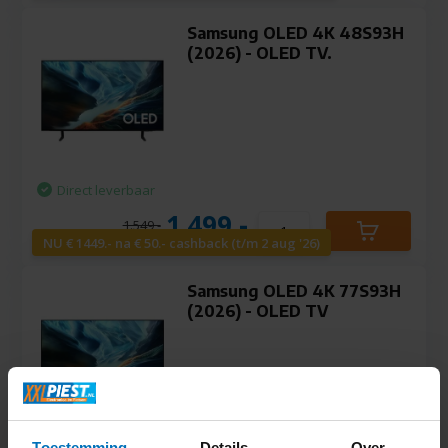
Samsung OLED 4K 48S93H
(2026) - OLED TV.
Direct leverbaar
1.499,-
1.549,-
NU € 1449.- na € 50.- cashback (t/m 2 aug '26)
Samsung OLED 4K 77S93H
(2026) - OLED TV
Toestemming
Details
Over