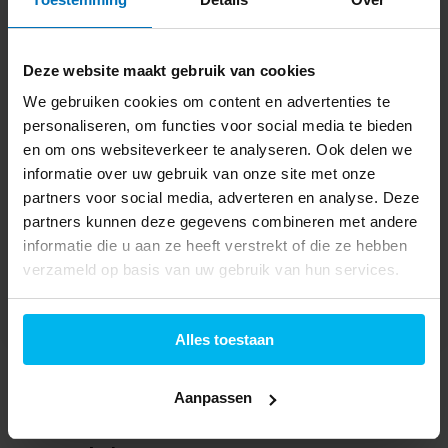
Direct leverbaar
3.599,-
NU € 3399.- na € 200.- cashback (t/m 2 aug '26)
Deze website maakt gebruik van cookies
Samsung OLED 4K 55S93H
We gebruiken cookies om content en advertenties te
(2026) - OLED TV
personaliseren, om functies voor social media te bieden
en om ons websiteverkeer te analyseren. Ook delen we
informatie over uw gebruik van onze site met onze
partners voor social media, adverteren en analyse. Deze
partners kunnen deze gegevens combineren met andere
informatie die u aan ze heeft verstrekt of die ze hebben
Direct leverbaar
verzameld op basis van uw gebruik van hun services.
1.999,-
NU € 1799.- na € 100.- cashback (t/m 2 aug '26)
Alles toestaan
Ontvang tot €200 retour bij aankoop van een
Aanpassen
geselecteerde Samsung OLED TV (2026)