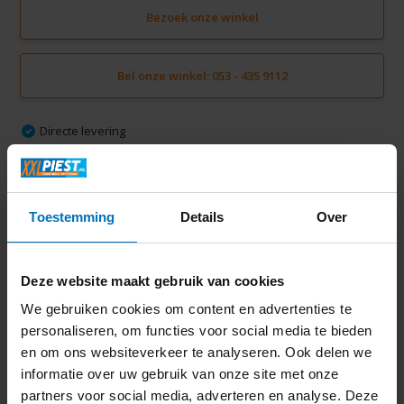
Bezoek onze winkel
Bel onze winkel: 053 - 435 9112
Directe levering
Gratis verzending vanaf € 50,-
Volledige thuisinstallatie mogelijk in Twente
Ruim 2000 m2 winkelplezier
Toestemming
Details
Over
Productomschrijving
Deze website maakt gebruik van cookies
We gebruiken cookies om content en advertenties te
Specificaties
personaliseren, om functies voor social media te bieden
en om ons websiteverkeer te analyseren. Ook delen we
informatie over uw gebruik van onze site met onze
Delen
partners voor social media, adverteren en analyse. Deze