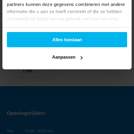
partners kunnen deze gegevens combineren met andere
informatie die u aan ze heeft verstrekt of die ze hebben
Laatst bekeken
verzameld op basis van uw gebruik van hun services.
Alles toestaan
Batavus Senz Comfort
Aanpassen
DN7 dames -
palegreen
1.099,-
Openingstijden:
Ma:
13:30 - 18:00 uur