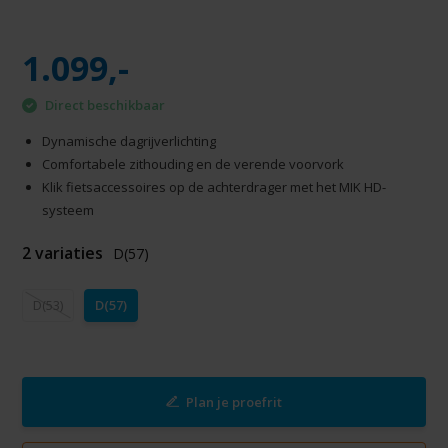
1.099,-
Direct beschikbaar
Dynamische dagrijverlichting
Comfortabele zithouding en de verende voorvork
Klik fietsaccessoires op de achterdrager met het MIK HD-
systeem
2 variaties
D(57)
D(53)
D(57)
Plan je proefrit