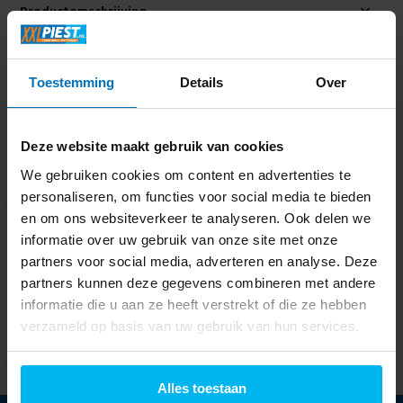
Productomschrijving
Specificaties
Toestemming
Details
Over
Delen
Deze website maakt gebruik van cookies
We gebruiken cookies om content en advertenties te
Laatst bekeken
personaliseren, om functies voor social media te bieden
en om ons websiteverkeer te analyseren. Ook delen we
informatie over uw gebruik van onze site met onze
partners voor social media, adverteren en analyse. Deze
partners kunnen deze gegevens combineren met andere
Bosch GTV15NWEB -
informatie die u aan ze heeft verstrekt of die ze hebben
Vrieskast
verzameld op basis van uw gebruik van hun services.
349,-
Alles toestaan