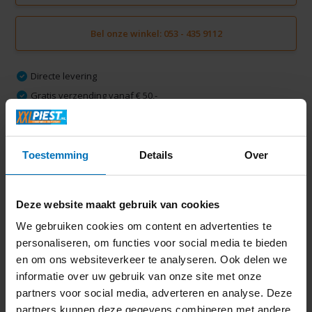
Bel onze winkel: 053 - 435 9112
Directe levering
Gratis verzending vanaf € 50,-
Volledige thuisinstallatie mogelijk in Twente
Ruim 2000 m2 winkelplezier
Toestemming
Details
Over
Productomschrijving
Deze website maakt gebruik van cookies
We gebruiken cookies om content en advertenties te
Specificaties
personaliseren, om functies voor social media te bieden
en om ons websiteverkeer te analyseren. Ook delen we
Delen
informatie over uw gebruik van onze site met onze
partners voor social media, adverteren en analyse. Deze
partners kunnen deze gegevens combineren met andere