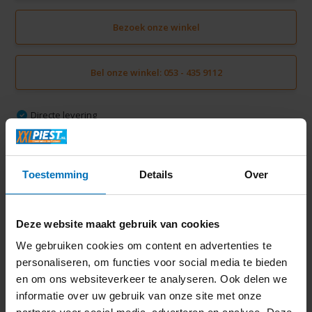
Bezoek onze winkel
Bel onze winkel: 053 - 435 9112
Directe levering
Gratis verzending vanaf € 50,-
Volledige thuisinstallatie mogelijk in Twente
Ruim 2000 m2 winkelplezier
Toestemming
Details
Over
Deze website maakt gebruik van cookies
Productomschrijving
We gebruiken cookies om content en advertenties te
personaliseren, om functies voor social media te bieden
Specificaties
en om ons websiteverkeer te analyseren. Ook delen we
informatie over uw gebruik van onze site met onze
Delen