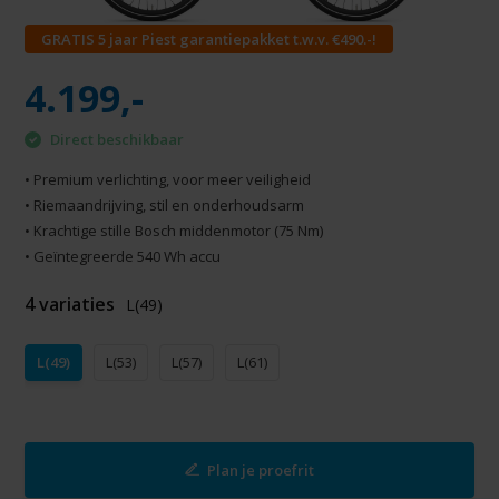
GRATIS 5 jaar Piest garantiepakket t.w.v. €490.-!
4.199,-
Direct beschikbaar
• Premium verlichting, voor meer veiligheid
• Riemaandrijving, stil en onderhoudsarm
• Krachtige stille Bosch middenmotor (75 Nm)
• Geïntegreerde 540 Wh accu
4 variaties
L(49)
L(49)
L(53)
L(57)
L(61)
Plan je proefrit