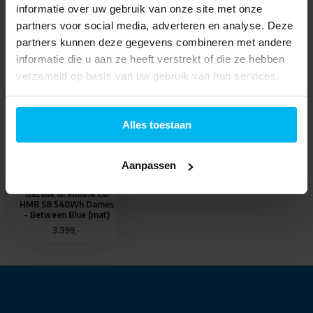
Specificaties
informatie over uw gebruik van onze site met onze
partners voor social media, adverteren en analyse. Deze
partners kunnen deze gegevens combineren met andere
Delen
informatie die u aan ze heeft verstrekt of die ze hebben
verzameld op basis van uw gebruik van hun services.
Laatst bekeken
Alles toestaan
Aanpassen
Gazelle Grenoble C8
HMB S8 540Wh Dames
- Between Blue (mat)
3.399,-