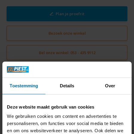
Plan je proefrit
Bezoek onze winkel
Bel onze winkel: 053 - 435 9112
Directe levering
Gratis verzending vanaf € 50,-
Toestemming
Details
Over
Volledige thuisinstallatie mogelijk in Twente
Ruim 2000 m2 winkelplezier
Deze website maakt gebruik van cookies
We gebruiken cookies om content en advertenties te
Productomschrijving
personaliseren, om functies voor social media te bieden
en om ons websiteverkeer te analyseren. Ook delen we