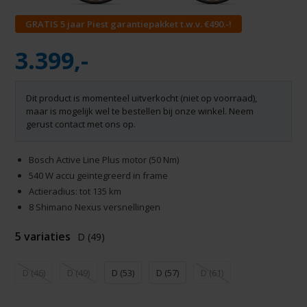
GRATIS 5 jaar Piest garantiepakket t.w.v. €490.-!
3.399,-
Dit product is momenteel uitverkocht (niet op voorraad),
maar is mogelijk wel te bestellen bij onze winkel. Neem
gerust contact met ons op.
Bosch Active Line Plus motor (50 Nm)
540 W accu geïntegreerd in frame
Actieradius: tot 135 km
8 Shimano Nexus versnellingen
5 variaties
D (49)
D (46)
D (49)
D (53)
D (57)
D (61)