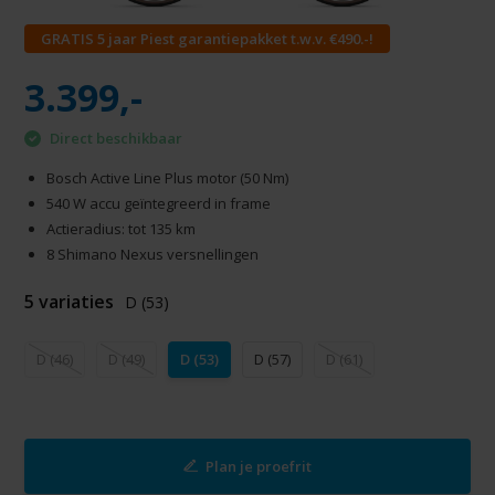
GRATIS 5 jaar Piest garantiepakket t.w.v. €490.-!
3.399,-
Direct beschikbaar
Bosch Active Line Plus motor (50 Nm)
540 W accu geïntegreerd in frame
Actieradius: tot 135 km
8 Shimano Nexus versnellingen
5 variaties
D (53)
D (46)
D (49)
D (53)
D (57)
D (61)
Plan je proefrit