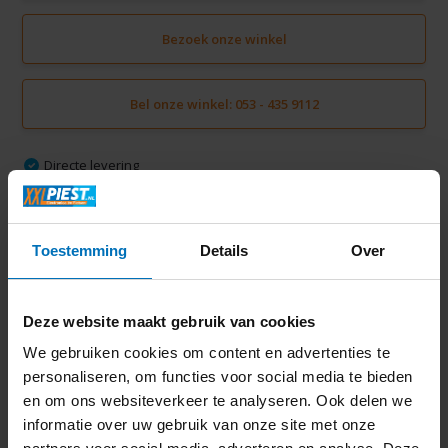
Bezoek onze winkel
Bel onze winkel: 053 - 435 9112
Directe levering
Gratis verzending vanaf € 50,-
Volledige thuisinstallatie mogelijk in Twente
Ruim 2000 m2 winkelplezier
Toestemming
Details
Over
Deze website maakt gebruik van cookies
Productomschrijving
We gebruiken cookies om content en advertenties te
personaliseren, om functies voor social media te bieden
Specificaties
en om ons websiteverkeer te analyseren. Ook delen we
informatie over uw gebruik van onze site met onze
Delen