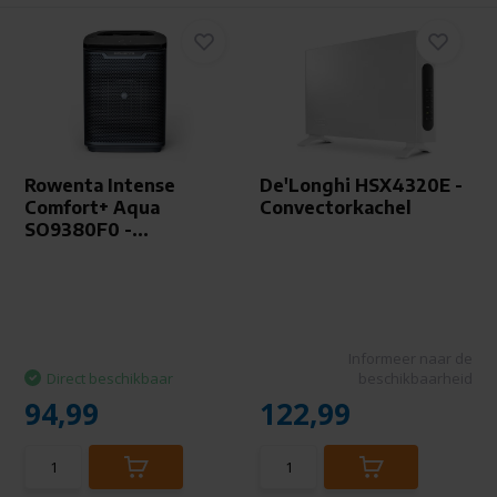
Rowenta Intense
De'Longhi HSX4320E -
Comfort+ Aqua
Convectorkachel
SO9380F0 -...
Informeer naar de
Direct beschikbaar
beschikbaarheid
94,99
122,99