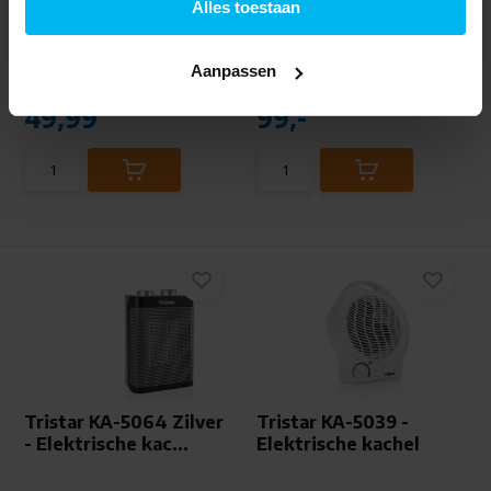
Alles toestaan
Aanpassen
Direct beschikbaar
Direct beschikbaar
49,99
99,-
Tristar KA-5064 Zilver
Tristar KA-5039 -
- Elektrische kac...
Elektrische kachel