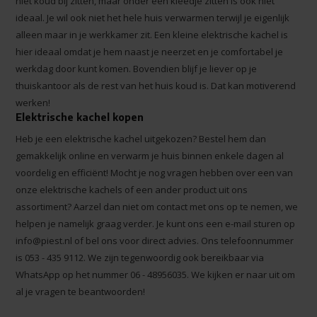
niet koud bij zitten, maar onder een kleedje zitten is ook niet
ideaal. Je wil ook niet het hele huis verwarmen terwijl je eigenlijk
alleen maar in je werkkamer zit. Een kleine elektrische kachel is
hier ideaal omdat je hem naast je neerzet en je comfortabel je
werkdag door kunt komen. Bovendien blijf je liever op je
thuiskantoor als de rest van het huis koud is. Dat kan motiverend
werken!
Elektrische kachel kopen
Heb je een elektrische kachel uitgekozen? Bestel hem dan
gemakkelijk online en verwarm je huis binnen enkele dagen al
voordelig en efficiënt! Mocht je nog vragen hebben over een van
onze elektrische kachels of een ander product uit ons
assortiment? Aarzel dan niet om contact met ons op te nemen, we
helpen je namelijk graag verder. Je kunt ons een e-mail sturen op
info@piest.nl
of bel ons voor direct advies. Ons telefoonnummer
is 053 - 435 9112. We zijn tegenwoordig ook bereikbaar via
WhatsApp op het nummer 06 - 48956035. We kijken er naar uit om
al je vragen te beantwoorden!