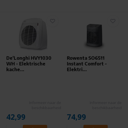
De'Longhi HVY1030
Rowenta SO6511
WH - Elektrische
Instant Comfort -
kache...
Elektri...
Informeer naar de
Informeer naar de
beschikbaarheid
beschikbaarheid
42,99
74,99