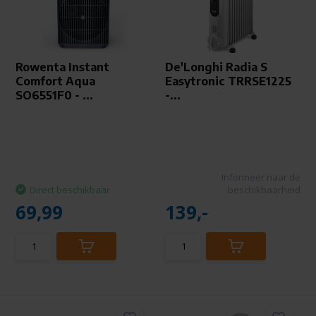
Rowenta Instant
De'Longhi Radia S
Comfort Aqua
Easytronic TRRSE1225
SO6551F0 - ...
-...
Informeer naar de
Direct beschikbaar
beschikbaarheid
69,99
139,-