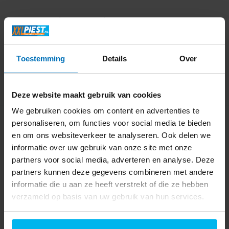
Informeer naar de
beschikbaarheid
Direct beschikbaar
62,99
89,99
Toestemming
Details
Over
Deze website maakt gebruik van cookies
We gebruiken cookies om content en advertenties te
personaliseren, om functies voor social media te bieden
en om ons websiteverkeer te analyseren. Ook delen we
informatie over uw gebruik van onze site met onze
partners voor social media, adverteren en analyse. Deze
partners kunnen deze gegevens combineren met andere
informatie die u aan ze heeft verstrekt of die ze hebben
De'Longhi
De'Longhi Radia S
HFX10B03.LB -
verzameld op basis van uw gebruik van hun services.
TRRS0715 -
Elektrische kach...
Elektrisch...