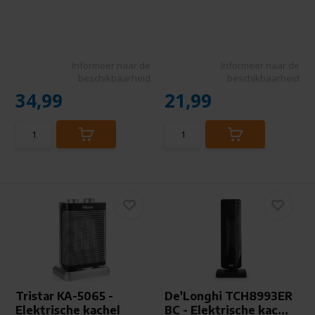
Informeer naar de
Informeer naar de
beschikbaarheid
beschikbaarheid
34,99
21,99
Tristar KA-5065 -
De'Longhi TCH8993ER
Elektrische kachel
BC - Elektrische kac...