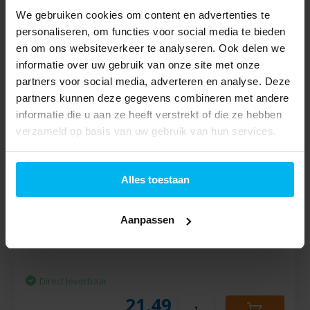
Weerstation
We gebruiken cookies om content en advertenties te
personaliseren, om functies voor social media te bieden
en om ons websiteverkeer te analyseren. Ook delen we
informatie over uw gebruik van onze site met onze
partners voor social media, adverteren en analyse. Deze
partners kunnen deze gegevens combineren met andere
Tijdelijk uitverkocht
informatie die u aan ze heeft verstrekt of die ze hebben
119,-
verzameld op basis van uw gebruik van hun services.
Alecto WS1050 -
Alles toestaan
Weerstation
Aanpassen
Direct leverbaar
21,49