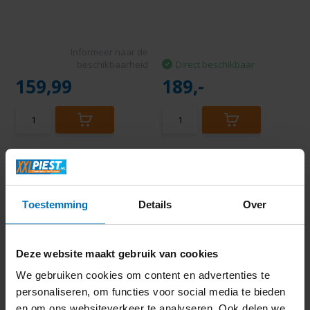
Informeer naar de
beschikbaarheid
Direct beschikbaar
159,99
189,-
Toestemming
Details
Over
Deze website maakt gebruik van cookies
We gebruiken cookies om content en advertenties te
Polti Forzaspira C110
Ufesa AS4046 Wadi -
PLUS - Stofzuiger ...
personaliseren, om functies voor social media te bieden
Stofzuiger zonder za...
en om ons websiteverkeer te analyseren. Ook delen we