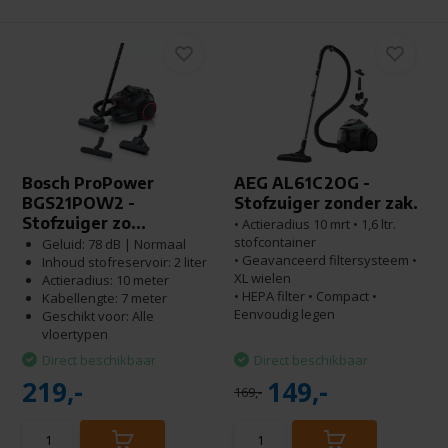
Bosch ProPower
AEG AL61C2OG -
BGS21POW2 -
Stofzuiger zonder zak.
Stofzuiger zo...
• Actieradius 10 mrt • 1,6 ltr.
stofcontainer
Geluid: 78 dB | Normaal
• Geavanceerd filtersysteem •
Inhoud stofreservoir: 2 liter
XL wielen
Actieradius: 10 meter
• HEPA filter • Compact •
Kabellengte: 7 meter
Eenvoudig legen
Geschikt voor: Alle
vloertypen
Direct beschikbaar
Direct beschikbaar
219,-
149,-
169,-