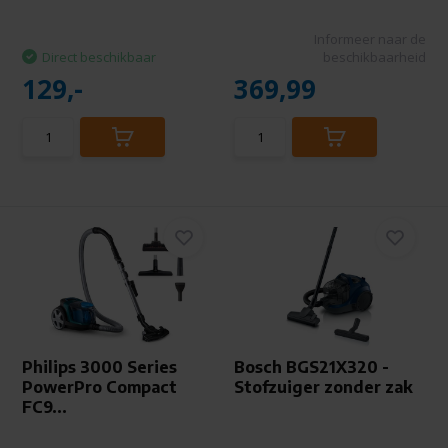
Informeer naar de
Direct beschikbaar
beschikbaarheid
129,-
369,99
Philips 3000 Series
Bosch BGS21X320 -
PowerPro Compact
Stofzuiger zonder zak
FC9...