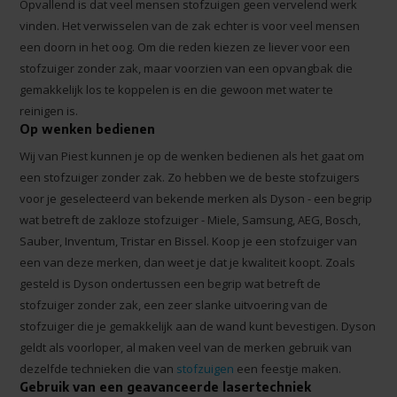
Opvallend is dat veel mensen stofzuigen geen vervelend werk
vinden. Het verwisselen van de zak echter is voor veel mensen
een doorn in het oog. Om die reden kiezen ze liever voor een
stofzuiger zonder zak, maar voorzien van een opvangbak die
gemakkelijk los te koppelen is en die gewoon met water te
reinigen is.
Op wenken bedienen
Wij van Piest kunnen je op de wenken bedienen als het gaat om
een stofzuiger zonder zak. Zo hebben we de beste stofzuigers
voor je geselecteerd van bekende merken als Dyson - een begrip
wat betreft de zakloze stofzuiger - Miele, Samsung, AEG, Bosch,
Sauber, Inventum, Tristar en Bissel. Koop je een stofzuiger van
een van deze merken, dan weet je dat je kwaliteit koopt. Zoals
gesteld is Dyson ondertussen een begrip wat betreft de
stofzuiger zonder zak, een zeer slanke uitvoering van de
stofzuiger die je gemakkelijk aan de wand kunt bevestigen. Dyson
geldt als voorloper, al maken veel van de merken gebruik van
dezelfde technieken die van
stofzuigen
een feestje maken.
Gebruik van een geavanceerde lasertechniek