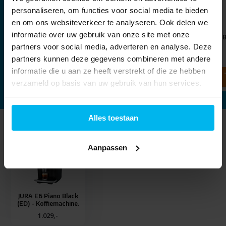
personaliseren, om functies voor social media te bieden
en om ons websiteverkeer te analyseren. Ook delen we
informatie over uw gebruik van onze site met onze
JURA Smart Connect.
Jura Koffiemolen P.A.G. 
(EA).
partners voor social media, adverteren en analyse. Deze
29,99
partners kunnen deze gegevens combineren met andere
185,-
199,-
informatie die u aan ze heeft verstrekt of die ze hebben
verzameld op basis van uw gebruik van hun services.
Alles toestaan
Laatst bekeken
Aanpassen
JURA E6 Piano Black
(ED) - Koffiemachine.
1.029,-