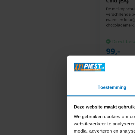
Cold (EA).
De melkopschuim
verschillende b
(warm en koud)
chocolademelk.
Direct bes
99,-
Toestemming
Deze website maakt gebruik
We gebruiken cookies om cont
websiteverkeer te analyseren
media, adverteren en analys