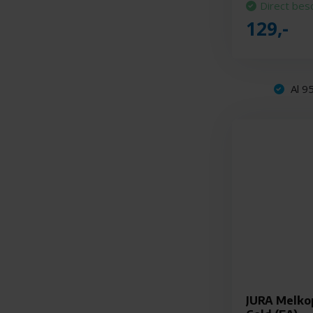
Direct bes
129,-
Al 95
JURA Melko