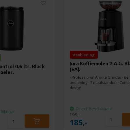
Aanbieding
Jura Koffiemolen P.A.G. B
ntrol 0,6 ltr. Black
(EA).
oeler.
- Professional Aroma Grinder - E
bediening - 7 maalstanden - Comp
design
Direct beschikbaar
chikbaar
199,-
185,-