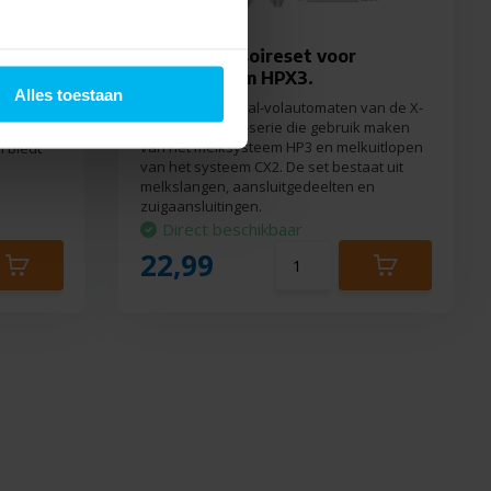
JURA Accessoireset voor
melksysteem HPX3.
uw
Alles toestaan
JURA Professional-volautomaten van de X-
let PC,
serie en GIGA X-serie die gebruik maken
igente
van het melksysteem HP3 en melkuitlopen
 biedt
van het systeem CX2. De set bestaat uit
melkslangen, aansluitgedeelten en
zuigaansluitingen.
Direct beschikbaar
22,99