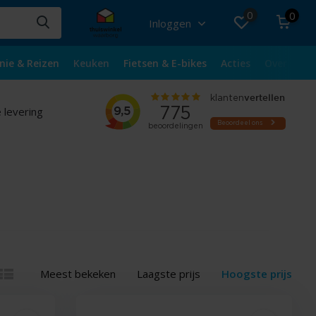
0
0
Inloggen
nie & Reizen
Keuken
Fietsen & E-bikes
Acties
Over ons
 levering
Meest bekeken
Laagste prijs
Hoogste prijs