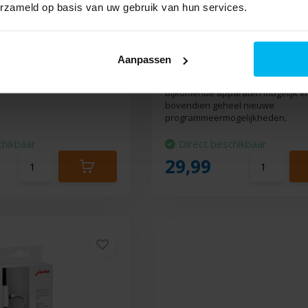
erzameld op basis van uw gebruik van hun services.
n melkhouder.
JURA Smart Connect.
er • Geschikt voor de
Vereenvoudigt de bediening van 
Aanpassen
koelkast • De melklans
volautomaat via smartphone of tab
e ideale aansluithoogte
maakt de communicatie met intell
bijkomende apparaten mogelijk en
bovendien geheel nieuwe
programmeermogelijkheden.
chikbaar
Direct beschikbaar
29,99