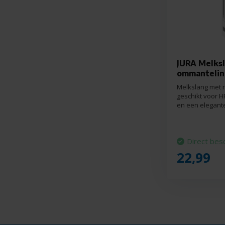
JURA Melksl
ommantelin
Melkslang met r
geschikt voor H
en een elegante
Direct bes
22,99