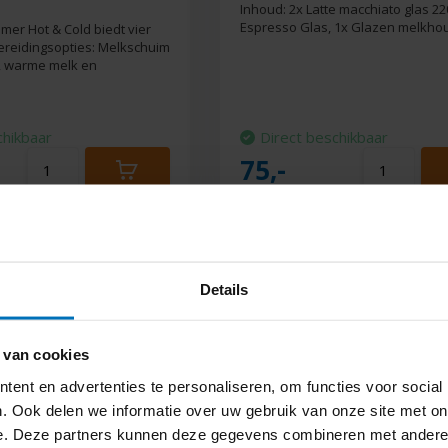
Inhoud: 2x Latte macchiato glas 22
Espresso Glas, 1x Glazen melkho
er Hot & Cold biedt vier
ereidingsopties: Melkschuim
, warme melk en
chikbaar
Direct beschikbaar
75,-
Details
 van cookies
ent en advertenties te personaliseren, om functies voor social
. Ook delen we informatie over uw gebruik van onze site met on
e. Deze partners kunnen deze gegevens combineren met andere i