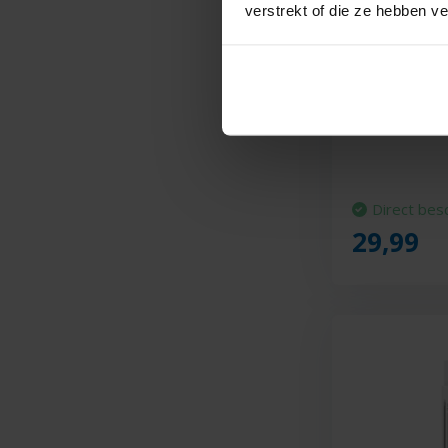
verstrekt of die ze hebben v
JURA Glaze
• Inhoud 0,5 lit
vaatwasser en 
beschikt over d
Direct bes
29,99