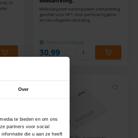
ommanteling.
0 ml, 2x
uder
Melkslang met roestvrijstalen ommanteling.
geschikt voor HP1. Voor perfecte hygiëne
en een elegante uitstraling
Direct beschikbaar
30,99
Over
 media te bieden en om ons
ze partners voor social
nformatie die u aan ze heeft