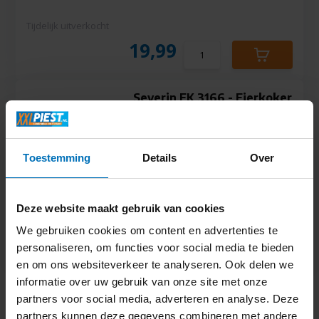
Tijdelijk uitverkocht
19,99
Severin EK 3166 - Eierkoker
Toestemming
Details
Over
Deze website maakt gebruik van cookies
Tijdelijk uitverkocht
34,99
We gebruiken cookies om content en advertenties te
personaliseren, om functies voor social media te bieden
en om ons websiteverkeer te analyseren. Ook delen we
informatie over uw gebruik van onze site met onze
partners voor social media, adverteren en analyse. Deze
Het koken van eieren kan in het vervolg eenvoudig en snel,
partners kunnen deze gegevens combineren met andere
waarbij het resultaat ook nog eens perfect is. Bekijk ons