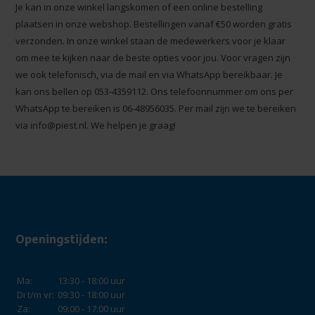
Je kan in onze winkel langskomen of een online bestelling
plaatsen in onze webshop. Bestellingen vanaf €50 worden gratis
verzonden. In onze winkel staan de medewerkers voor je klaar
om mee te kijken naar de beste opties voor jou. Voor vragen zijn
we ook telefonisch, via de mail en via WhatsApp bereikbaar. Je
kan ons bellen op 053-4359112. Ons telefoonnummer om ons per
WhatsApp te bereiken is 06-48956035. Per mail zijn we te bereiken
via
info@piest.nl
. We helpen je graag!
Openingstijden:
Ma:
13:30 - 18:00 uur
Di t/m vr:
09:30 - 18:00 uur
Za:
09:00 - 17:00 uur