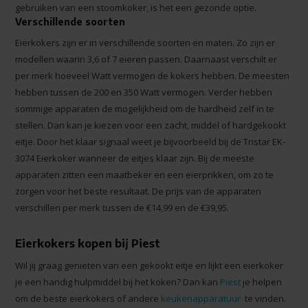
gebruiken van een stoomkoker, is het een gezonde optie.
Verschillende soorten
Eierkokers zijn er in verschillende soorten en maten. Zo zijn er
modellen waarin 3,6 of 7 eieren passen. Daarnaast verschilt er
per merk hoeveel Watt vermogen de kokers hebben. De meesten
hebben tussen de 200 en 350 Watt vermogen. Verder hebben
sommige apparaten de mogelijkheid om de hardheid zelf in te
stellen. Dan kan je kiezen voor een zacht, middel of hardgekookt
eitje. Door het klaar signaal weet je bijvoorbeeld bij de Tristar EK-
3074 Eierkoker wanneer de eitjes klaar zijn. Bij de meeste
apparaten zitten een maatbeker en een eierprikken, om zo te
zorgen voor het beste resultaat. De prijs van de apparaten
verschillen per merk tussen de €14,99 en de €39,95.
Eierkokers kopen bij Piest
Wil jij graag genieten van een gekookt eitje en lijkt een eierkoker
je een handig hulpmiddel bij het koken? Dan kan
Piest
je helpen
om de beste eierkokers of andere
keukenapparatuur
te vinden.