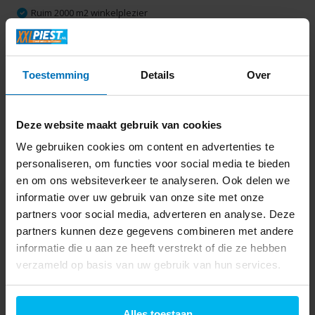
Ruim 2000 m2 winkelplezier
Productomschrijving
Toestemming
Details
Over
Delen
Deze website maakt gebruik van cookies
We gebruiken cookies om content en advertenties te
Laatst bekeken
personaliseren, om functies voor social media te bieden
en om ons websiteverkeer te analyseren. Ook delen we
informatie over uw gebruik van onze site met onze
partners voor social media, adverteren en analyse. Deze
partners kunnen deze gegevens combineren met andere
informatie die u aan ze heeft verstrekt of die ze hebben
LOCKRIDE Model Y
verzameld op basis van uw gebruik van hun services.
w99/h123 for Avignon
+ ABUS Diskus - Accu
slot
149,90
Alles toestaan