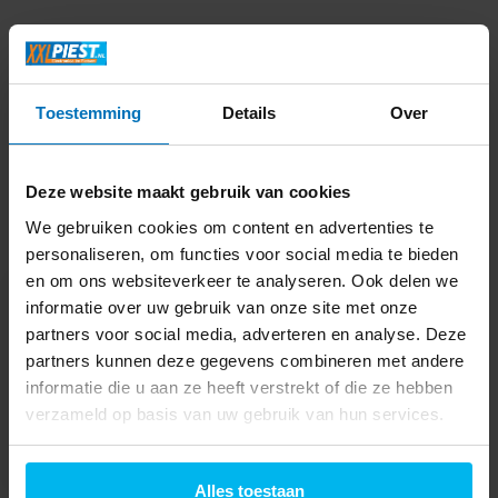
Productomschrijving
Specificaties
Toestemming
Details
Over
Delen
Deze website maakt gebruik van cookies
We gebruiken cookies om content en advertenties te
Laatst bekeken
personaliseren, om functies voor social media te bieden
en om ons websiteverkeer te analyseren. Ook delen we
informatie over uw gebruik van onze site met onze
partners voor social media, adverteren en analyse. Deze
partners kunnen deze gegevens combineren met andere
informatie die u aan ze heeft verstrekt of die ze hebben
Moccamaster KBGT
verzameld op basis van uw gebruik van hun services.
Polished Silver -
Koffiezetapparaat
269,-
Alles toestaan