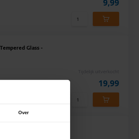
9,99
 Tempered Glass -
Tijdelijk uitverkocht
19,99
Over
mpered Glass -