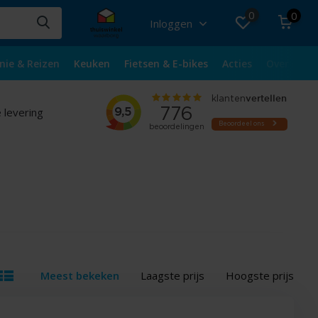
0
0
Inloggen
nie & Reizen
Keuken
Fietsen & E-bikes
Acties
Over ons
 levering
Meest bekeken
Laagste prijs
Hoogste prijs