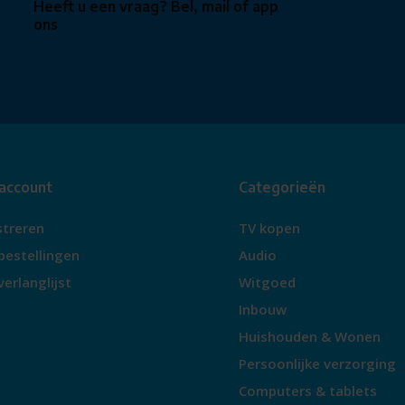
Heeft u een vraag? Bel, mail of app
ons
 account
Categorieën
streren
TV kopen
bestellingen
Audio
verlanglijst
Witgoed
Inbouw
Huishouden & Wonen
Persoonlijke verzorging
Computers & tablets