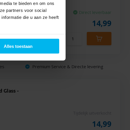
 media te bieden en om ons
ze partners voor social
Direct leverbaar
nformatie die u aan ze heeft
14,99
Alles toestaan
es
Premium Service & Directe levering
d Glass -
Tijdelijk uitverkocht
14,99