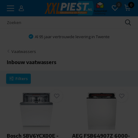
0
0
Vakkundig advies
Vaatwassers
Inbouw vaatwassers
Filters
Bosch SBV6YCX00E -
AEG FSB64907Z 6000-