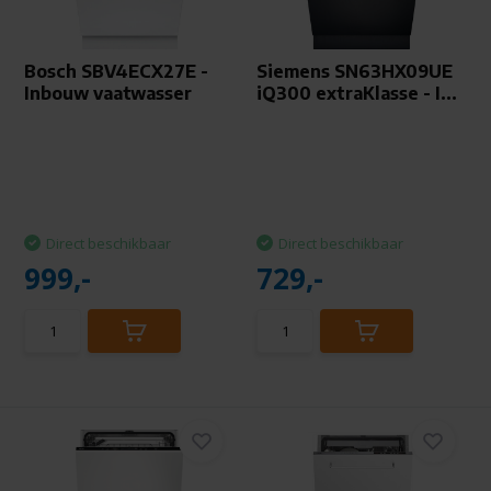
Bosch SBV4ECX27E -
Siemens SN63HX09UE
Inbouw vaatwasser
iQ300 extraKlasse - I...
Direct beschikbaar
Direct beschikbaar
999,-
729,-