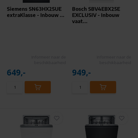
Siemens SN63HX25UE
Bosch SBV4EBX25E
extraKlasse - Inbouw ...
EXCLUSIV - Inbouw
vaat...
Informeer naar de
Informeer naar de
beschikbaarheid
beschikbaarheid
649,-
949,-