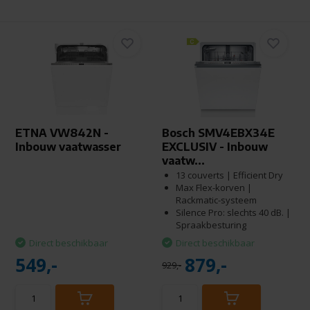
ETNA VW842N -
Bosch SMV4EBX34E
Inbouw vaatwasser
EXCLUSIV - Inbouw
vaatw...
13 couverts | Efficient Dry
Max Flex-korven |
Rackmatic-systeem
Silence Pro: slechts 40 dB. |
Spraakbesturing
Direct beschikbaar
Direct beschikbaar
549,-
879,-
929,-