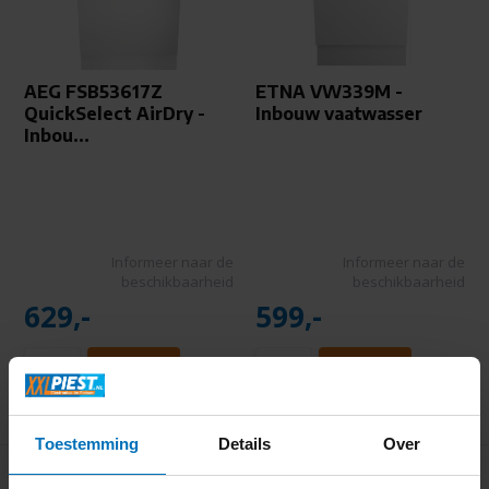
AEG FSB53617Z
ETNA VW339M -
QuickSelect AirDry -
Inbouw vaatwasser
Inbou...
Informeer naar de
Informeer naar de
beschikbaarheid
beschikbaarheid
629,-
599,-
Toestemming
Details
Over