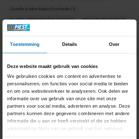
Gazelle e-bike kopen Enschede (1)
Gazelle elektrische fiets kopen (1)
#Gazelle Enschede (1)
Gazelle fiets kopen Enschede (1)
Gazelle Piest (1)
Gazelle Premium dealer (1)
Toestemming
Details
Over
inbouw kookplaat enschede (1)
inbouw oven enschede (1)
inbouw service enschede (1)
Deze website maakt gebruik van cookies
inbouw vaatwasser enschede (1)
We gebruiken cookies om content en advertenties te
inbouwspecialist enschede (1)
personaliseren, om functies voor social media te bieden
en om ons websiteverkeer te analyseren. Ook delen we
inbouwspecialist hengelo (1)
inbouwspecialist twente (1)
informatie over uw gebruik van onze site met onze
luchtbevochtiger enschede (1)
luchtreiniger enschede (1)
partners voor social media, adverteren en analyse. Deze
partners kunnen deze gegevens combineren met andere
luchtreiniger hengelo (1)
Piest Gazelle dealer (1)
informatie die u aan ze heeft verstrekt of die ze hebben
Piest Gazelle Premium dealer (1)
Qlima (1)
verzameld op basis van uw gebruik van hun services.
schone lucht enschede (1)