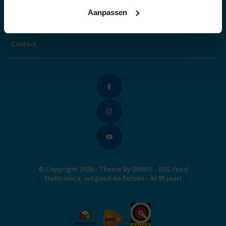
Aanpassen
Categorieën
Contact
© Copyright 2026 - Theme By
DMWS
-
RSS-feed
Elektronica, witgoed én fietsen - Al 95 jaar!