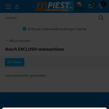
0
0
Al 95 jaar vertrouwde levering in Twente
Alle producten
Bosch EXCLUSIV wasmachines
Filters
Geen producten gevonden!...