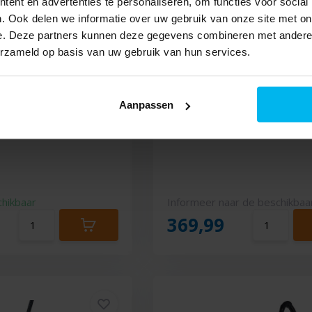
ent en advertenties te personaliseren, om functies voor social
. Ook delen we informatie over uw gebruik van onze site met on
e. Deze partners kunnen deze gegevens combineren met andere i
erzameld op basis van uw gebruik van hun services.
werPro Compact
Philips XB9154/09 - Stofz
Aanpassen
 Stofzuiger zonder
zonder zak
chikbaar
Informeer naar de beschikbaa
369,99