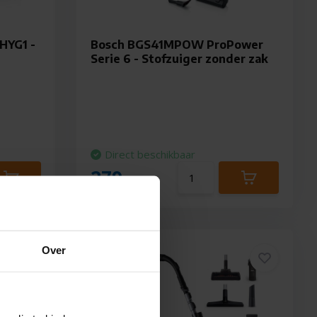
HYG1 -
Bosch BGS41MPOW ProPower
Serie 6 - Stofzuiger zonder zak
Direct beschikbaar
279,-
Over