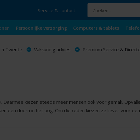
Service & contact
onen
Persoonlijke verzorging
Computers & tablets
Telefo
 in Twente
Vakkundig advies
Premium Service & Directe
k. Daarmee kiezen steeds meer mensen ook voor gemak. Opvalle
sen een doorn in het oog. Om die reden kiezen ze liever voor ee