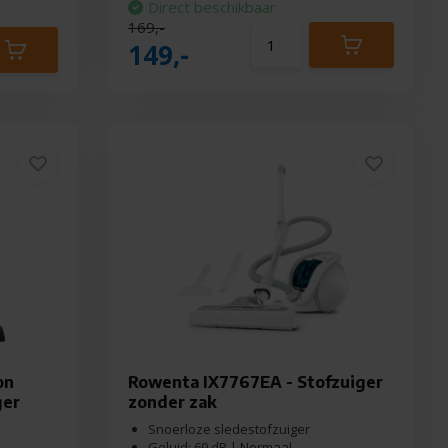
Direct beschikbaar
169,-
149,-
on
Rowenta IX7767EA - Stofzuiger
ger
zonder zak
Snoerloze sledestofzuiger
Geluid: 69 dB | Normaal