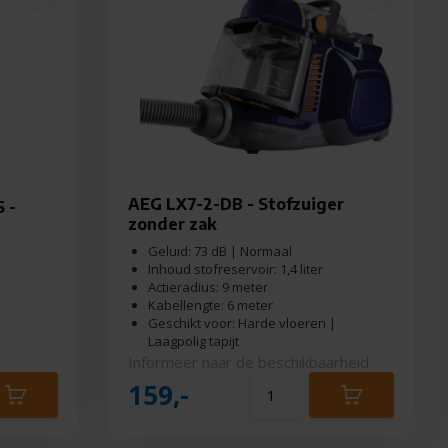
AEG LX7-2-DB - Stofzuiger
 -
zonder zak
Geluid: 73 dB | Normaal
Inhoud stofreservoir: 1,4 liter
Actieradius: 9 meter
Kabellengte: 6 meter
Geschikt voor: Harde vloeren |
Laagpolig tapijt
Informeer naar de beschikbaarheid
159,-