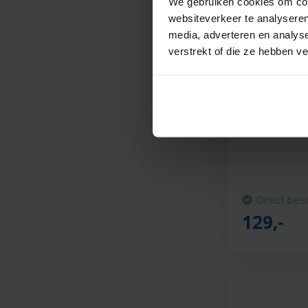
We gebruiken cookies om cont
websiteverkeer te analyseren
media, adverteren en analys
verstrekt of die ze hebben v
Philips Po
FC9333/09 -
zak
Direct bes
129,-