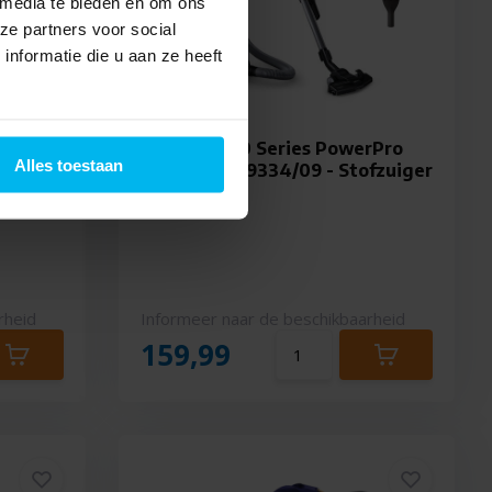
 media te bieden en om ons
ze partners voor social
nformatie die u aan ze heeft
uiger
Philips 3000 Series PowerPro
Alles toestaan
Compact FC9334/09 - Stofzuiger
zonder zak
rheid
Informeer naar de beschikbaarheid
159,99