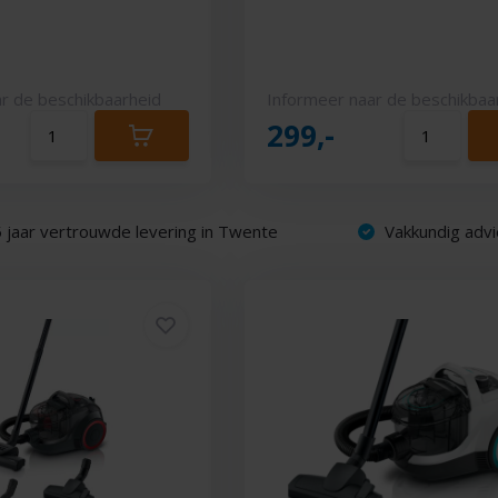
r de beschikbaarheid
Informeer naar de beschikbaa
299,-
 jaar vertrouwde levering in Twente
Vakkundig advi