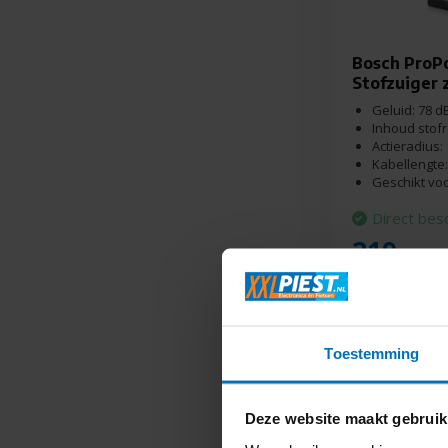
Bosch ProP
Stofzuiger 
Geluid: 78 d
Inhoud stofre
Actieradius:
Kabellengte:
Geschikt voo
Direct bes
219,-
Toestemming
Deze website maakt gebruik