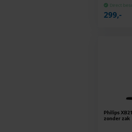
Direct bes
299,-
Philips XB2
zonder zak