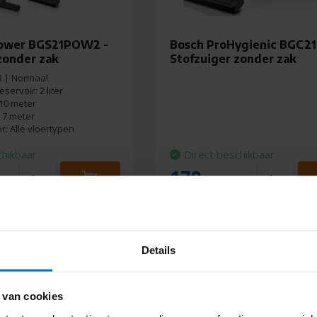
ower BGS21POW2 -
Bosch ProHygienic BGC21
zonder zak
Stofzuiger zonder zak
B | Normaal
servoir: 2 liter
 10 meter
 7 meter
r: Alle vloertypen
chikbaar
Direct beschikbaar
179,-
Details
 van cookies