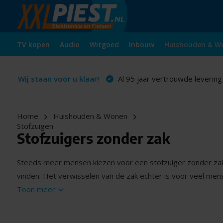
TV kopen
Audio
Witgoed
Inbouw
Huishouden & W
Wij staan voor u klaar!
Al 95 jaar vertrouwde levering
Home
Huishouden & Wonen
Stofzuigen
Stofzuigers zonder zak
Steeds meer mensen kiezen voor een stofzuiger zonder za
vinden. Het verwisselen van de zak echter is voor veel men
Toon meer