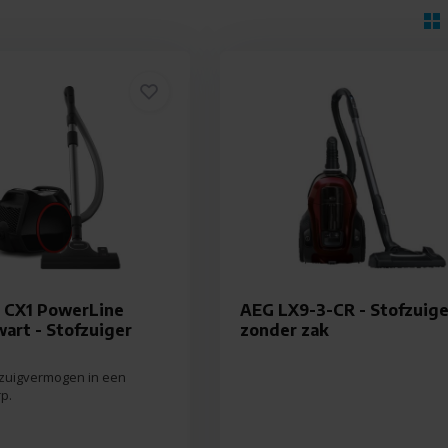
t CX1 PowerLine
AEG LX9-3-CR - Stofzuige
art - Stofzuiger
zonder zak
zuigvermogen in een
p.