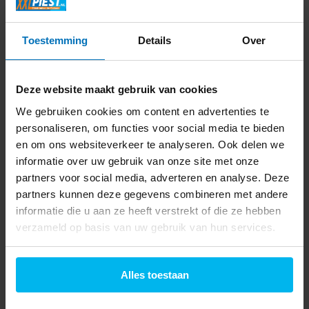
Toestemming
Details
Over
Deze website maakt gebruik van cookies
Jura 3 in 1
JURA Care Kit.
We gebruiken cookies om content en advertenties te
reinigingstablet.
De Care Kit bestaat uit 3 CLARIS
personaliseren, om functies voor social media te bieden
Smart+-filterpatronen, 6
Altijd perfect koffiegenot
reinigingstabletten, 1
dankzij TÜV-gecertificeerde
en om ons websiteverkeer te analyseren. Ook delen we
melksysteemreiniger (mini
hygiëne • 6 stuks
informatie over uw gebruik van onze site met onze
tabs) en 2 melkslangen.
partners voor social media, adverteren en analyse. Deze
partners kunnen deze gegevens combineren met andere
Direct beschikbaar
Direct beschikbaar
informatie die u aan ze heeft verstrekt of die ze hebben
9,99
69,99
verzameld op basis van uw gebruik van hun services.
Alles toestaan