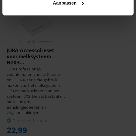
Aanpassen
JURA Accessoireset
voor melksysteem
HPX3...
JURA Professional-
volautomaten van de X-serie
en GIGA X-serie die gebruik
maken van het melksysteem
HP3 en melkuitlopen van het
systeem CX2. De set bestaat uit
melkslangen,
aansluitgedeelten en
zuigaansluitingen.
Direct beschikbaar
22,99