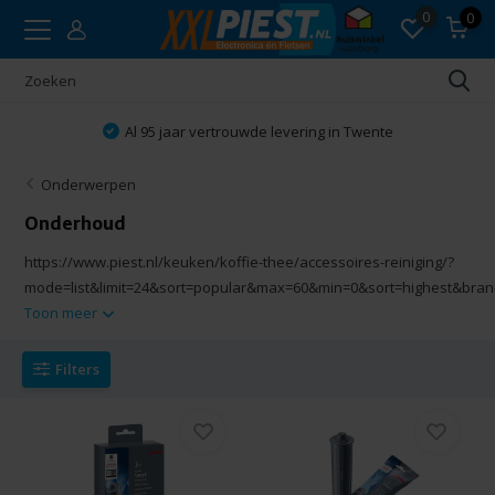
0
0
l 95 jaar vertrouwde levering in Twente
Onderwerpen
Onderhoud
https://www.piest.nl/keuken/koffie-thee/accessoires-reiniging/?
mode=list&limit=24&sort=popular&max=60&min=0&sort=highest&br
Toon meer
Filters