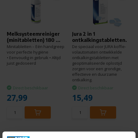
Melksysteemreiniger
Jura 2 in 1
(minitabletten) 180 ...
ontkalkingstabletten.
Minitabletten – Eén handgreep
De speciaal voor JURA koffie-
voor perfecte hygiëne
volautomaten ontwikkelde
• Eenvoudig in gebruik • Altijd
ontkalkingstabletten met
juist gedoseerd
geoptimaliseerde oplostijd
zorgen voor een grondige,
effectieve en duurzame
ontkalking.
Direct beschikbaar
Direct beschikbaar
27,99
15,49