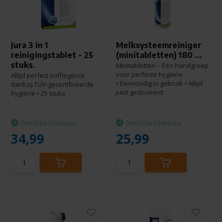
Jura 3 in 1
Melksysteemreiniger
reinigingstablet - 25
(minitabletten) 180 ...
stuks.
Minitabletten – Eén handgreep
voor perfecte hygiëne
Altijd perfect koffiegenot
• Eenvoudig in gebruik • Altijd
dankzij TÜV-gecertificeerde
juist gedoseerd
hygiëne • 25 stuks
Direct beschikbaar
Direct beschikbaar
34,99
25,99